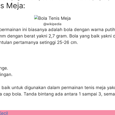
s Meja:
@wikipedia
permainan ini biasanya adalah bola dengan warna putih
m dengan berat yakni 2,7 gram. Bola yang baik yakni d
ntulan pertamanya setinggi 25-26 cm.
nge.
ringan.
 baik untuk digunakan dalam permainan tenis meja yak
a cap bola. Tanda bintang ada antara 1 sampai 3, sem
ecil