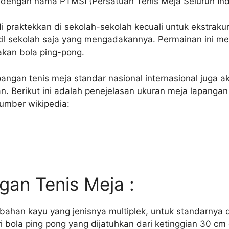
k dengan nama PTMSI (Persatuan Tenis Meja Seluruh Ind
i praktekkan di sekolah-sekolah kecuali untuk ekstrakur
cil sekolah saja yang mengadakannya. Permainan ini m
akan bola ping-pong.
ngan tenis meja standar nasional internasional juga a
n. Berikut ini adalah penejelasan ukuran meja lapangan
sumber wikipedia:
an Tenis Meja :
 bahan kayu yang jenisnya multiplek, untuk standarnya
ri bola ping pong yang dijatuhkan dari ketinggian 30 c