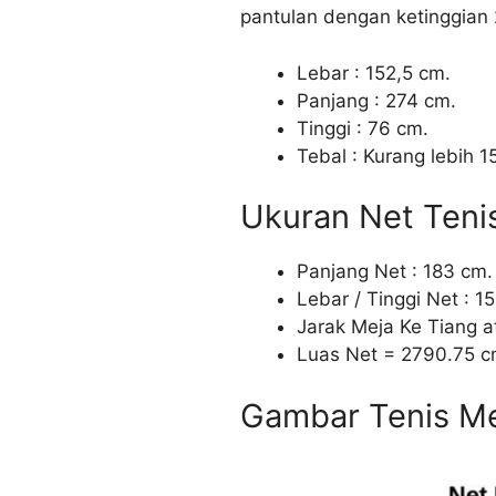
pantulan dengan ketinggian 
Lebar : 152,5 cm.
Panjang : 274 cm.
Tinggi : 76 cm.
Tebal : Kurang lebih 
Ukuran Net Tenis
Panjang Net : 183 cm.
Lebar / Tinggi Net : 1
Jarak Meja Ke Tiang a
Luas Net = 2790.75 c
Gambar Tenis Me