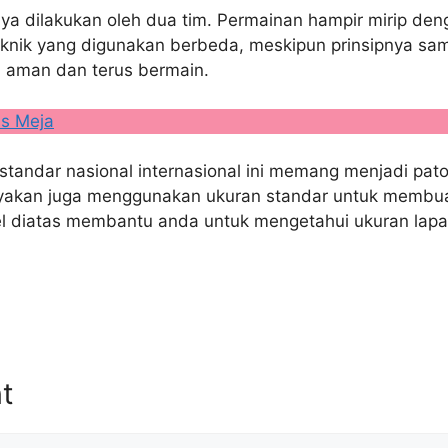
nya dilakukan oleh dua tim. Permainan hampir mirip de
nik yang digunakan berbeda, meskipun prinsipnya sa
a aman dan terus bermain.
is Meja
standar nasional internasional ini memang menjadi pat
yakan juga menggunakan ukuran standar untuk membua
kel diatas membantu anda untuk mengetahui ukuran lap
t