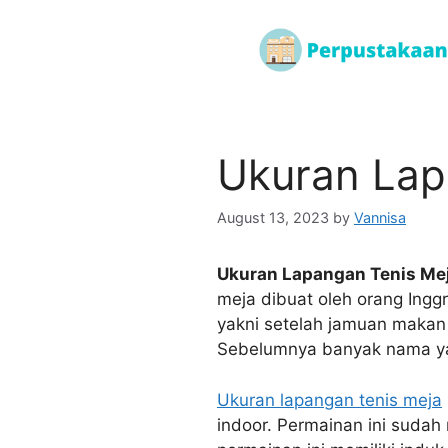
Ukuran Lap
August 13, 2023
by
Vannisa
Ukuran Lapangan Tenis Mej
meja dibuat oleh orang Ingg
yakni setelah jamuan makan 
Sebelumnya banyak nama ya
Ukuran lapangan tenis meja
indoor. Permainan ini sudah