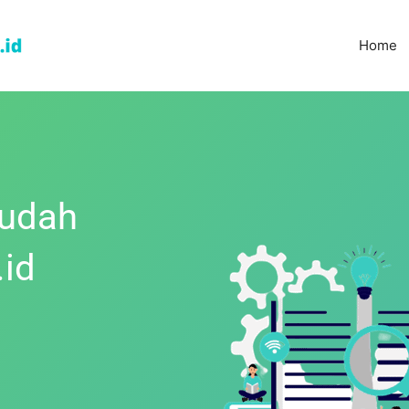
Home
Mudah
.id