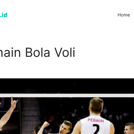
Home
in Bola Voli