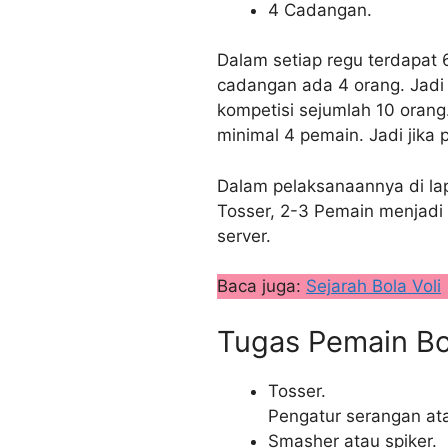
4 Cadangan.
Dalam setiap regu terdapat 
cadangan ada 4 orang. Jadi 
kompetisi sejumlah 10 oran
minimal 4 pemain. Jadi jika
Dalam pelaksanaannya di la
Tosser, 2-3 Pemain menjadi 
server.
Baca juga:
Sejarah Bola Voli
Tugas Pemain Bol
Tosser.
Pengatur serangan at
Smasher atau spiker.