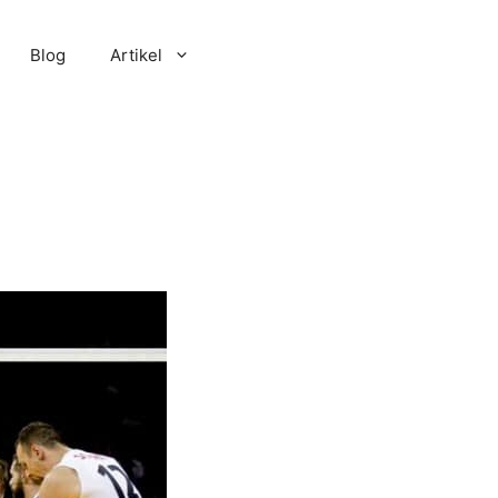
Blog
Artikel