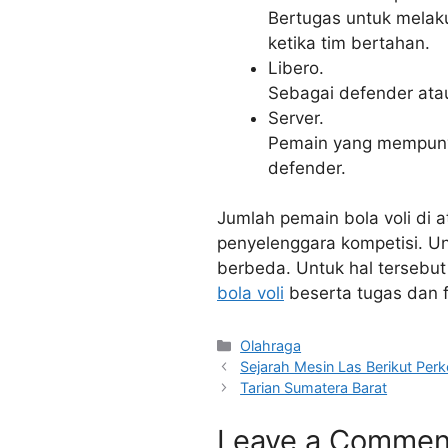
Bertugas untuk melak
ketika tim bertahan.
Libero.
Sebagai defender ata
Server.
Pemain yang mempunya
defender.
Jumlah pemain bola voli di a
penyelenggara kompetisi. Un
berbeda. Untuk hal tersebu
bola voli
beserta tugas dan 
Olahraga
Sejarah Mesin Las Berikut Pe
Tarian Sumatera Barat
Leave a Commen