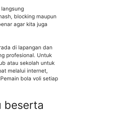
a langsung
smash, blocking maupun
enar agar kita juga
erada di lapangan dan
ng profesional. Untuk
ub atau sekolah untuk
t melalui internet,
emain bola voli setiap
u beserta