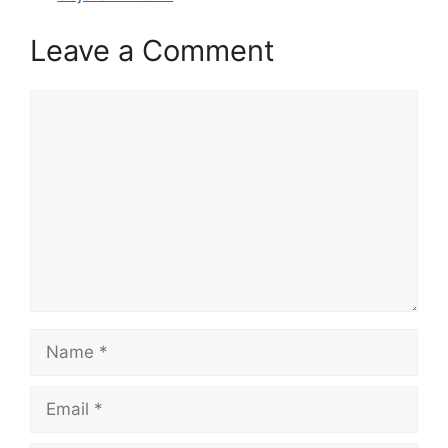
Leave a Comment