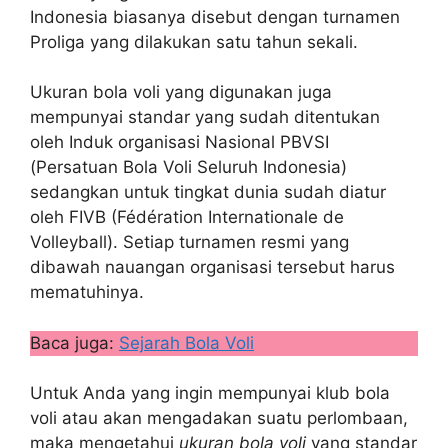
Indonesia biasanya disebut dengan turnamen
Proliga yang dilakukan satu tahun sekali.
Ukuran bola voli yang digunakan juga
mempunyai standar yang sudah ditentukan
oleh Induk organisasi Nasional PBVSI
(Persatuan Bola Voli Seluruh Indonesia)
sedangkan untuk tingkat dunia sudah diatur
oleh FIVB (Fédération Internationale de
Volleyball). Setiap turnamen resmi yang
dibawah nauangan organisasi tersebut harus
mematuhinya.
Baca juga:
Sejarah Bola Voli
Untuk Anda yang ingin mempunyai klub bola
voli atau akan mengadakan suatu perlombaan,
maka mengetahui
ukuran bola voli
yang standar