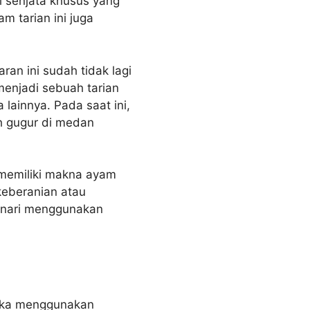
i senjata khusus yang
m tarian ini juga
an ini sudah tidak lagi
menjadi sebuah tarian
lainnya. Pada saat ini,
ah gugur di medan
 memiliki makna ayam
keberanian atau
menari menggunakan
reka menggunakan