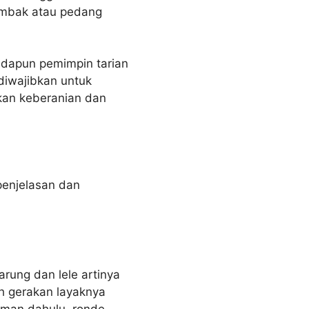
tombak atau pedang
Adapun pemimpin tarian
 diwajibkan untuk
an keberanian dan
 penjelasan dan
rung dan lele artinya
eh gerakan layaknya
aman dahulu, ronde