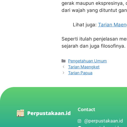
gerak maupun ekspresinya, d
dari wajah yang dituntut gan
Lihat juga:
Tarian Maen
Seperti itulah penjelasan m
sejarah dan juga filosofiny
Pengetahuan Umum
Tarian Maengket
Tarian Papua
Contact
@perpustakaan.id