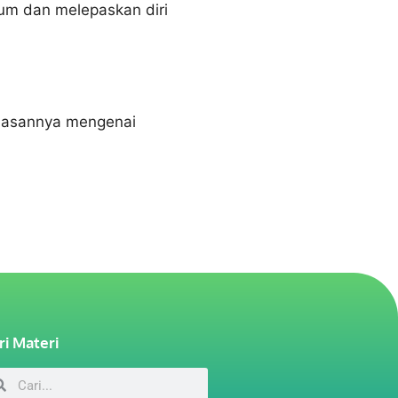
yum dan melepaskan diri
jelasannya mengenai
ri Materi