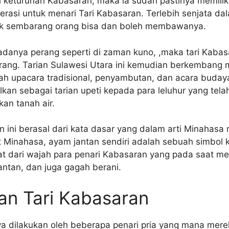
h keturunan Kabasaran, maka ia sudah pastinya memilik
nerasi untuk menari Tari Kabasaran. Terlebih senjata dala
idak sembarang orang bisa dan boleh membawanya.
adanya perang seperti di zaman kuno, ,maka tari Kabasar
rang. Tarian Sulawesi Utara ini kemudian berkembang 
 upacara tradisional, penyambutan, dan acara budaya 
lkan sebagai tarian upeti kepada para leluhur yang tel
an tanah air.
 ini berasal dari kata dasar yang dalam arti Minahasa
t Minahasa, ayam jantan sendiri adalah sebuah simbol 
lihat dari wajah para penari Kabasaran yang pada saat 
antan, dan juga gagah berani.
kan Tari Kabasaran
nya dilakukan oleh beberapa penari pria yang mana me