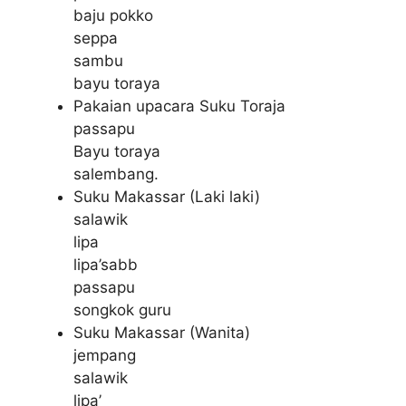
baju pokko
seppa
sambu
bayu toraya
Pakaian upacara Suku Toraja
passapu
Bayu toraya
salembang.
Suku Makassar (Laki laki)
salawik
lipa
lipa’sabb
passapu
songkok guru
Suku Makassar (Wanita)
jempang
salawik
lipa’