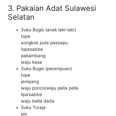
3. Pakaian Adat Sulawesi
Selatan
Suku Bugis (anak laki-laki)
tope
songkok pute passapu
lopasabbe
pakambang
waju kasa
Suku Bugis (perempuan)
tope
jempang
waju ponco/waju pella pella
lipa’sabbe
waju bella dada
Suku Toraja
pio